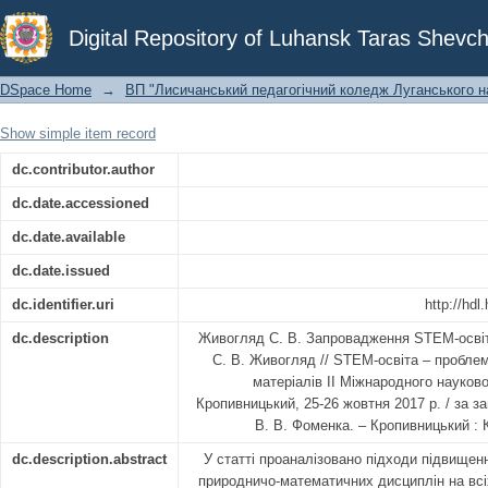
Запровадження STEM-освіти на урок
Digital Repository of Luhansk Taras Shevch
DSpace Home
→
ВП "Лисичанський педагогічний коледж Луганського на
Show simple item record
dc.contributor.author
dc.date.accessioned
dc.date.available
dc.date.issued
dc.identifier.uri
http://hd
dc.description
Живогляд С. В. Запровадження STEM-освіт
С. В. Живогляд // STEM-освіта – проблем
матеріалів ІІ Міжнародного науково
Кропивницький, 25-26 жовтня 2017 р. / за за
В. В. Фоменка. – Кропивницький : К
dc.description.abstract
У статті проаналізовано підходи підвищенн
природничо-математичних дисциплін на всіх