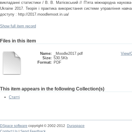
викладанні статистики / В. В. Матієвський // П’ята міжнародна науков
Ukraine 2017. Теорія і практика використання системи управління нав
доступу : http://2017.moodlemoot.in.ua/
Show full item record
Files in this item
Name:
_Moodle2017.pdf
View/
Size:
530.5Kb
Format:
PDF
This item appears in the following Collection(s)
Статті
DSpace software
copyright © 2002-2012
Duraspace
Contact Us
|
Send Feedback