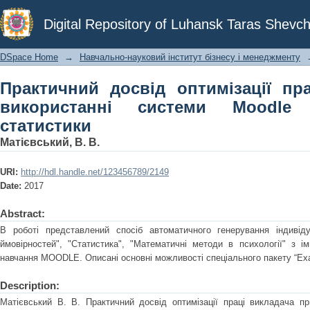
Практичний досвід оптимізації пра
Digital Repository of Luhansk Taras Shevch
Moodle при викладанні статистики
DSpace Home
→
Навчально-науковий інститут бізнесу і менеджменту
Практичний досвід оптимізації пр
використанні системи Moodle
статистики
Матієвський, В. В.
URI:
http://hdl.handle.net/123456789/2149
Date:
2017
Abstract:
В роботі представлений спосіб автоматичного генерування індивід
ймовірностей", "Статистика", "Математичні методи в психології" з 
навчання MOODLE. Описані основні можливості спеціального пакету “Exa
Description:
Матієвський В. В. Практичний досвід оптимізації праці викладача п