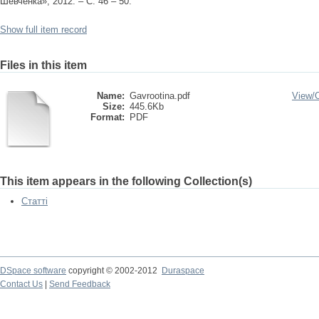
Шевченка», 2012. – С. 46 – 50.
Show full item record
Files in this item
Name:
Gavrootina.pdf
View/
Size:
445.6Kb
Format:
PDF
This item appears in the following Collection(s)
Статті
DSpace software
copyright © 2002-2012
Duraspace
Contact Us
|
Send Feedback