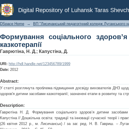
Формування соціального здоров’я ди
Digital Repository of Luhansk Taras Shevch
DSpace Home
→
ВП "Лисичанський педагогічний коледж Луганського на
Формування соціального здоров’я
казкотерапії
Гаврютіна, Н. Д.
;
Капустіна, Д.
URI:
http://hdl.handle.net/123456789/1999
Date:
2012
Abstract:
У статті розглянута проблема пiдвищення досвіду вихователiв ДНЗ щод
здоров'я дитини засобами казкотерапії; зазначені етапи в розвитку та стр
Description:
Гаврютіна Н. Д. Формування соціального здоров’я дитини засобами к
Капустіна // Дошкільна освіта: традиції та інновації сучасної теорії і пра
(26 квітня 2012 р., м. Лисичанськ) / за заг. ред. Н. В. Гавриш. – Луг