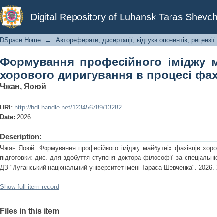
Формування професійного іміджу ма
Digital Repository of Luhansk Taras Shevch
в процесі фахової підготовки
DSpace Home
→
Автореферати, дисертації, відгуки опонентів, рецензії
Формування професійного іміджу м
хорового диригування в процесі фах
Чжан, Яоюй
URI:
http://hdl.handle.net/123456789/13282
Date:
2026
Description:
Чжан Яоюй. Формування професійного іміджу майбутніх фахівців хоро
підготовки: дис. для здобуття ступеня доктора філософії за спеціальніст
ДЗ "Луганський національний університет імені Тараса Шевченка". 2026. 
Show full item record
Files in this item