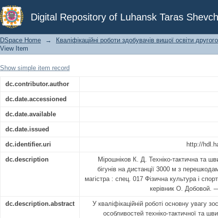
Техніко-тактична та швидкісно- силов
Digital Repository of Luhansk Taras Shevch
з перешкодами
DSpace Home
→
Кваліфікаційні роботи здобувачів вищої освіти другого
View Item
Show simple item record
dc.contributor.author
dc.date.accessioned
dc.date.available
dc.date.issued
dc.identifier.uri
http://hdl
dc.description
Мірошніков К. Д. Техніко-тактична та шв
бігунів на дистанції 3000 м з перешкода
магістра : спец. 017 Фізична культура і спорт
керівник О. Добовой. 
dc.description.abstract
У кваліфікаційній роботі основну увагу з
особливостей техніко-тактичної та шви