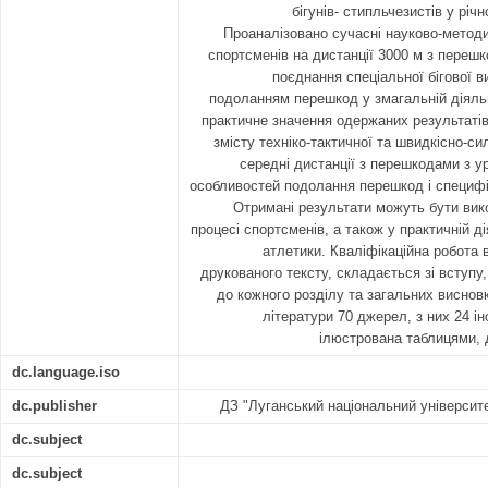
бігунів- стипльчезистів у рі
Проаналізовано сучасні науково-методи
спортсменів на дистанції 3000 м з переш
поєднання спеціальної бігової 
подоланням перешкод у змагальній діяльн
практичне значення одержаних результатів
змісту техніко-тактичної та швидкісно-сил
середні дистанції з перешкодами з у
особливостей подолання перешкод і специфік
Отримані результати можуть бути вик
процесі спортсменів, а також у практичній ді
атлетики. Кваліфікаційна робота 
друкованого тексту, складається зі вступу,
до кожного розділу та загальних висновк
літератури 70 джерел, з них 24 
ілюстрована таблицями, 
dc.language.iso
dc.publisher
ДЗ "Луганський національний університ
dc.subject
dc.subject