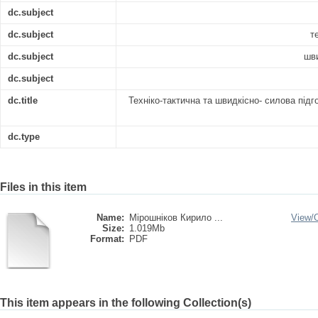
dc.subject
dc.subject
т
dc.subject
шви
dc.subject
dc.title
Техніко-тактична та швидкісно- силова підгот
dc.type
Files in this item
Name:
Мірошніков Кирило ...
View/
Size:
1.019Mb
Format:
PDF
This item appears in the following Collection(s)