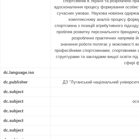
спортсменів в Україні та розроблено пр
вдосконалення процесу формування особист
сучасних умовах. Наукова новизна одержан
комплексному аналізі процесу форм
спортсмена з позицій атрибутивного підходу
проблем розвитку персонального брендингу
розробленні практичних напрямів йо
значення роботи полягає у можливості ви
професійними спортсменами, спортивними а
структурами та закладами вищої освіти під 
сфері ф
dc.language.iso
dc.publisher
ДЗ "Луганський національний університ
dc.subject
dc.subject
осо
dc.subject
dc.subject
dc.subject