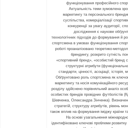
функціонування професійного спорт
Актуальність теми зумовлена зро
маркетингу та персонального брендин
суспільства, комерціалізації спортив
конкуренції за увагу аудиторії, сп
дослідження є наукове обґрун
технологічних підходів до формування й ро
спортсмена в умовах функціонування спорти
роботі проаналізовано теоретико-методол
брендингу, розкрито сутність по
«спортивний бренд», «особистий бренд с
структурні атрибути (функціональна 
стандарти, цінності, асоціації, історія, м
Обґрунтовано роль спортсмена як ключов
маркетингу та носія комунікаційного ресу
розділу здійснено порівняльний аналіз осо
особистих брендів провідних футболістів (
Шевченка, Олександра Зінченка). Визначен
стратегій, структуру атрибутів, рівень моне
також вплив на формування іміджу країни т
На основі узагальнення міжнародно
ідентифіковано ключові проблеми розвитку