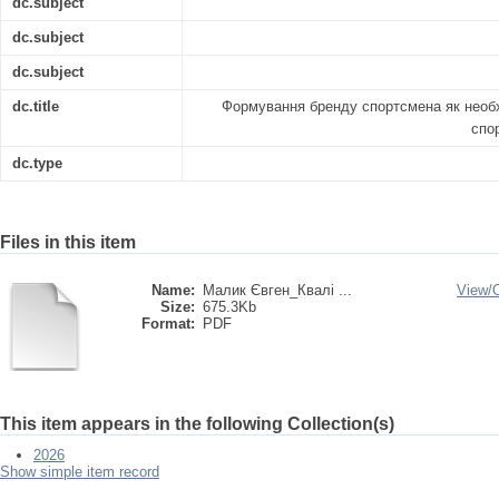
dc.subject
dc.subject
dc.subject
dc.title
Формування бренду спортсмена як необ
спо
dc.type
Files in this item
Name:
Малик Євген_Квалі ...
View/
Size:
675.3Kb
Format:
PDF
This item appears in the following Collection(s)
2026
Show simple item record