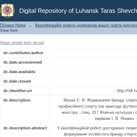
Формування бренду спортсмена як н
Digital Repository of Luhansk Taras Shevch
прикладі футболу)
DSpace Home
→
Кваліфікаційні роботи здобувачів вищої освіти другого
View Item
Show simple item record
dc.contributor.author
dc.date.accessioned
dc.date.available
dc.date.issued
dc.identifier.uri
http://hdl
dc.description
Малик Є. В. Формування бренду спорт
професійного спорту (на прикладі футболу
магістра : спец. 017 Фізична культура і с
керівник І. В. Янович
dc.description.abstract
У кваліфікаційній роботі досліджено теоре
формування особистого бренду спортс