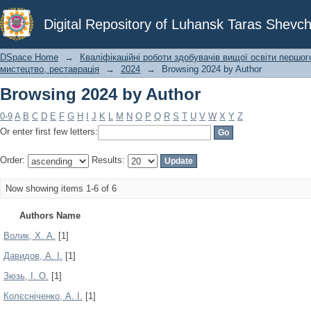
Browsing 2024 by Author
Digital Repository of Luhansk Taras Shevch
DSpace Home
→
Кваліфікаційні роботи здобувачів вищої освіти першог
мистецтво, реставрація
→
2024
→
Browsing 2024 by Author
Browsing 2024 by Author
0-9
A
B
C
D
E
F
G
H
I
J
K
L
M
N
O
P
Q
R
S
T
U
V
W
X
Y
Z
Or enter first few letters:
Order:
Results:
Now showing items 1-6 of 6
Authors Name
Волик, Х. А.
[1]
Давидов, А. І.
[1]
Зюзь, І. О.
[1]
Колєсніченко, А. І.
[1]