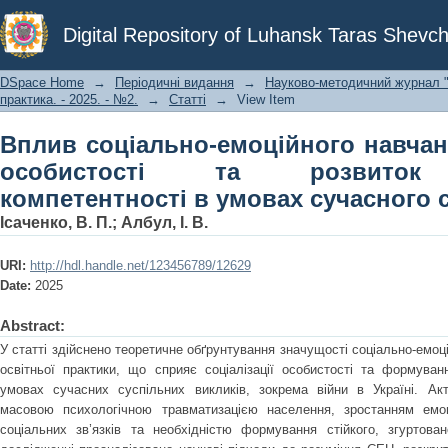
Вплив соціально-емоційного навч
Digital Repository of Luhansk Taras Shevch
розвиток комунікативної компетентн
DSpace Home
→
Періодичні видання
→
Науково-методичний журнал "С
практика. - 2025. - №2.
→
Статті
→
View Item
Вплив соціально-емоційного навчан
особистості та розвиток к
компетентності в умовах сучасного 
Ісаченко, В. П.
;
Албул, І. В.
URI:
http://hdl.handle.net/123456789/12629
Date:
2025
Abstract:
У статті здійснено теоретичне обґрунтування значущості соціально-емоці
освітньої практики, що сприяє соціалізації особистості та формуван
умовах сучасних суспільних викликів, зокрема війни в Україні. Ак
масовою психологічною травматизацією населення, зростанням емоц
соціальних зв’язків та необхідністю формування стійкого, згуртова