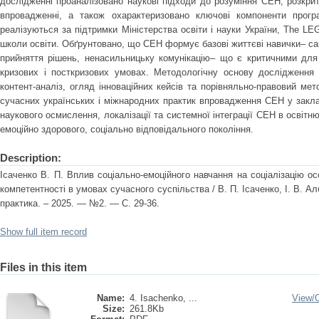
дослідженні проаналізовано наукові підходи до розуміння СЕН, розкрито
впровадженні, а також охарактеризовано ключові компоненти прогр
реалізуються за підтримки Міністерства освіти і науки України, The LE
школи освіти. Обґрунтовано, що СЕН формує базові життєві навички– са
прийняття рішень, ненасильницьку комунікацію– що є критичними для 
кризових і посткризових умовах. Методологічну основу дослідження 
контент-аналіз, огляд інноваційних кейсів та порівняльно-правовий ме
сучасних українських і міжнародних практик впровадження СЕН у закла
наукового осмислення, локалізації та системної інтеграції СЕН в освіт
емоційно здорового, соціально відповідального покоління.
Description:
Ісаченко В. П. Вплив соціально-емоційного навчання на соціалізацію ос
компетентності в умовах сучасного суспільства / В. П. Ісаченко, І. В. Алб
практика. – 2025. — №2. — C. 29-36.
Show full item record
Files in this item
Name:
4. Isachenko, ...
View/
Size:
261.8Kb