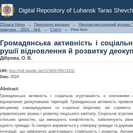
Громадянська активність і соціаль
Digital Repository of Luhansk Taras Shevch
розвитку деокупованих територій
DSpace Home
→
Періодичні видання
→
Науково-методичний журнал "С
практика. - 2024. - №4.
→
Статті
→
View Item
Громадянська активність і соціальн
рушії відновлення й розвитку деоку
Діброва, О. В.
URI:
http://hdl.handle.net/123456789/12432
Date:
2024
Abstract:
Громадянська активність і соціальна згуртованість є ключовими
відновлення деокупованих територій. Громадянська активність проявля
місцевому самоврядуванні та соціальні ініціативи, які сприяють 
управлінських рішень і розвитку людського капіталу. Соціальна згуртован
спільних цінностях, що зменшують конфліктність, забезпечують рівн
єдність громади. Їх синергія виражається у співпраці громади та держави,
інтеграції, що забезпечує довготривалу стабільність і розвиток. Автор