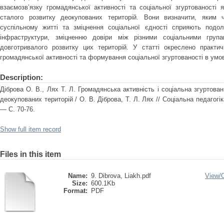
взаємозв’язку громадянської активності та соціальної згуртованості 
сталого розвитку деокупованих територій. Вони визначити, яким
суспільному житті та зміцнення соціальної єдності сприяють подол
інфраструктури, зміцненню довіри між різними соціальними гру
довготривалого розвитку цих територій. У статті окреслено практи
громадянської активності та формування соціальної згуртованості в умо
Description:
Діброва О. В., Лях Т. Л. Громадянська активність і соціальна згуртован
деокупованих територій / О. В. Діброва, Т. Л. Лях // Соціальна педагогі
— C. 70-76.
Show full item record
Files in this item
Name:
9. Dibrova, Liakh.pdf
View/
Size:
600.1Kb
Format:
PDF