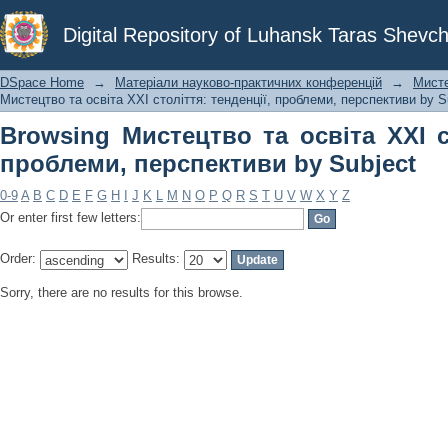
Browsing Мистецтво та освіта ХХІ ст
Digital Repository of Luhansk Taras Shevch
by Subject
DSpace Home
→
Матеріали науково-практичних конференцій
→
Мисте
Мистецтво та освіта ХХІ століття: тенденції, проблеми, перспективи by S
Browsing Мистецтво та освіта ХХІ ст
проблеми, перспективи by Subject
0-9
A
B
C
D
E
F
G
H
I
J
K
L
M
N
O
P
Q
R
S
T
U
V
W
X
Y
Z
Or enter first few letters:
Order:
Results:
Sorry, there are no results for this browse.