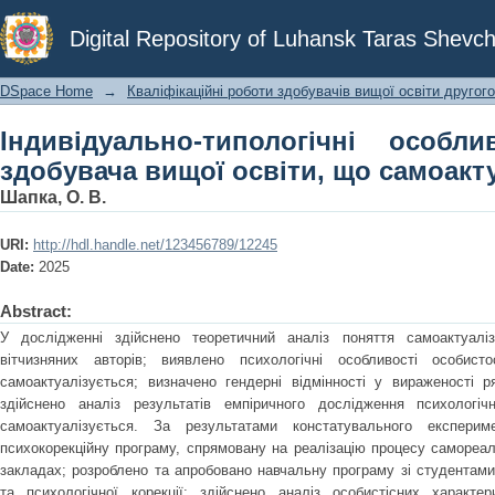
Індивідуально-типологічні особливо
Digital Repository of Luhansk Taras Shevch
що самоактуалізується
DSpace Home
→
Кваліфікаційні роботи здобувачів вищої освіти другого
Індивідуально-типологічні особли
здобувача вищої освіти, що самоакт
Шапка, О. В.
URI:
http://hdl.handle.net/123456789/12245
Date:
2025
Abstract:
У дослідженні здійснено теоретичний аналіз поняття самоактуаліз
вітчизняних авторів; виявлено психологічні особливості особис
самоактуалізується; визначено гендерні відмінності у вираженості ря
здійснено аналіз результатів емпіричного дослідження психологіч
самоактуалізується. За результатами констатувального експери
психокорекційну програму, спрямовану на реалізацію процесу самореал
закладах; розроблено та апробовано навчальну програму зі студентами
та психологічної корекції; здійснено аналіз особистісних характе