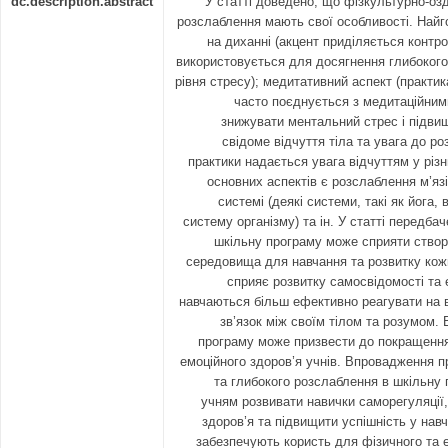
dc.description.abstract
У статті доведено, що фізкультурно-оз
розслаблення мають свої особливості. Найг
на диханні (акцент приділяється контр
використовується для досягнення глибокого
рівня стресу); медитативний аспект (практи
часто поєднується з медитаційним
знижувати ментальний стрес і підвищ
свідоме відчуття тіла та увага до ро
практики надається увага відчуттям у різн
основних аспектів є розслаблення м’язі
системі (деякі системи, такі як йога
систему організму) та ін. У статті передба
шкільну програму може сприяти ство
середовища для навчання та розвитку кожн
сприяє розвитку самосвідомості та е
навчаються більш ефективно реагувати на в
зв’язок між своїм тілом та розумом.
програму може призвести до покращення 
емоційного здоров’я учнів. Впровадження п
та глибокого розслаблення в шкільну
учням розвивати навички саморегуляції
здоров’я та підвищити успішність у навч
забезпечують користь для фізичного та е