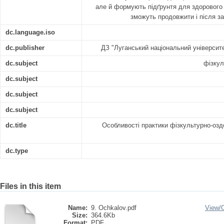
але й формують підґрунтя для здорового 
зможуть продовжити і після з
dc.language.iso
dc.publisher
ДЗ "Луганський національний університ
dc.subject
фізкул
dc.subject
dc.subject
dc.subject
dc.title
Особливості практики фізкультурно-озд
dc.type
Files in this item
Name:
9. Ochkalov.pdf
View/
Size:
364.6Kb
Format:
PDF