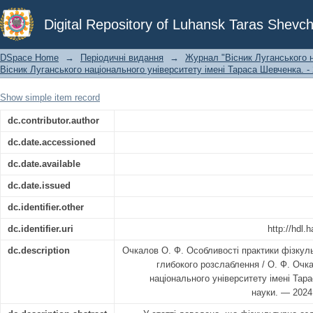
Особливості практики фізкуль
Digital Repository of Luhansk Taras Shevch
розслаблення
DSpace Home
→
Періодичні видання
→
Журнал "Вісник Луганського н
Вісник Луганського національного університету імені Тараса Шевченка. - 
Show simple item record
dc.contributor.author
dc.date.accessioned
dc.date.available
dc.date.issued
dc.identifier.other
dc.identifier.uri
http://hdl
dc.description
Очкалов О. Ф. Особливості практики фізкул
глибокого розслаблення / О. Ф. Очка
національного університету імені Тара
науки. — 2024