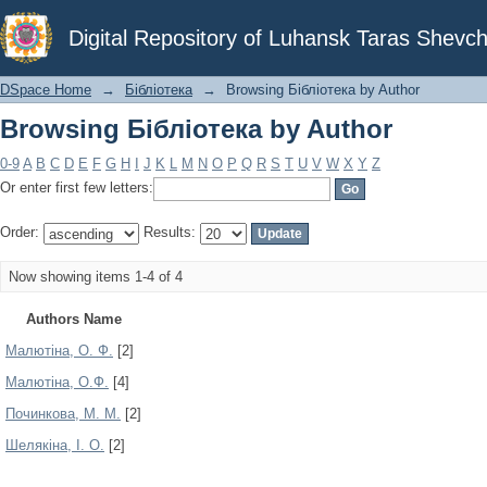
Browsing Бібліотека by Author
Digital Repository of Luhansk Taras Shevch
DSpace Home
→
Бібліотека
→
Browsing Бібліотека by Author
Browsing Бібліотека by Author
0-9
A
B
C
D
E
F
G
H
I
J
K
L
M
N
O
P
Q
R
S
T
U
V
W
X
Y
Z
Or enter first few letters:
Order:
Results:
Now showing items 1-4 of 4
Authors Name
Малютіна, О. Ф.
[2]
Малютіна, О.Ф.
[4]
Починкова, М. М.
[2]
Шелякіна, І. О.
[2]