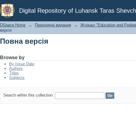
Повна версія
Digital Repository of Luhansk Taras Shevch
DSpace Home
→
Періодичні видання
→
Журнал "Education and Pedagog
версія
Повна версія
Browse by
By Issue Date
Authors
Titles
Subjects
Search within this collection: