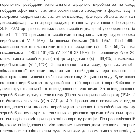
перспектив розбудови регіонального аграрного виробництва на Сход
побудові ефективної системи рослинництва виходили з формалізації 
наскрізної координації за системної взаємодії факторів об’єкта, зони та
диверсифікації та інтеграції продукції в інші галузі з іншого. По зерно
2016–2020 рр. рівень мінімального виробництва (min) до середнього (
(max) – 111,1% при акценті виробників на маржинальні культури, перехо
виробництва( V=7,89%). За іншими блоками (1945–1957, 1958–1998 
коливання між міні-мальними (min) та середніми (x) – 43,4–58,9% і м
показниками – 140,8–161,6% (V=22,16–32,19%). По соняшнику блок 20
мінімального виробництва (min) до середнього (x) – 89,4%, а максима
виробництвом (V=1,44%). З практичної точки зору, для системної о
збалансованої системи виділяється необхідність адаптованого і 
факторіальних чинників та їх взаємозв’язку. З цього огляду були розрах
валового виробництва та урожайності (І2) зернових і зернобобових к
демонструють позиції та співвідношення між ними. За співвідношенн
зернобобових культур: соняшнику (І1) за моніторинговий період (1945–2
по блокових значень (x) з 27,0 до 4,9. Прагматично важливим є виділ
співвідношенням валового виробництва зернових і зернобобових культур:
зернобобові культури та соняшник є різновекторними об’єктами тра
оптимізації сівозмін при переході на коротку ротацію. По проаналізованій 
індексом співвідношення між валовим виробництвом зернових і зерноб
генеральне співвідношення було близьким до нормального розподілу 49