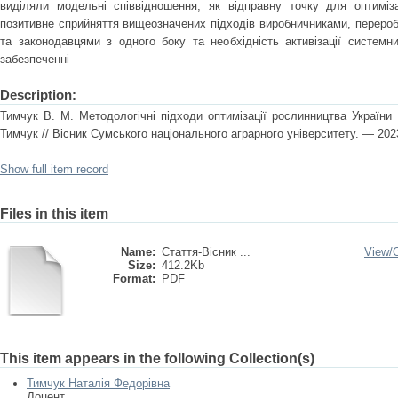
виділяли модельні співвідношення, як відправну точку для оптиміза
позитивне сприйняття вищеозначених підходів виробничниками, перероб
та законодавцями з одного боку та необхідність активізації системн
забезпеченні
Description:
Тимчук В. М. Методологічні підходи оптимізації рослинництва України 
Тимчук // Вісник Сумського національного аграрного університету. — 2023
Show full item record
Files in this item
Name:
Стаття-Вісник ...
View/
Size:
412.2Kb
Format:
PDF
This item appears in the following Collection(s)
Тимчук Наталія Федорівна
Доцент