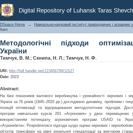
Методологічні підходи оптимізації 
Digital Repository of Luhansk Taras Shevch
DSpace Home
→
Навчально-науковий інститут природничих і аграрних 
Item
Методологічні підходи оптиміза
України
Тимчук, В. М.
;
Скнипа, Н. Л.
;
Тимчук, Н. Ф.
URI:
http://hdl.handle.net/123456789/11527
Date:
2023
Abstract:
На базі показників валового виробництва і урожайності зернових і з
Україні за 76 років (1945–2020 рр.) досліджено динаміку, проблеми і тен
позицій оптимізації та відпрацювання методологічних підходів. Дос
програм навчальних курсів 201 «Агрономія» у двох переміщених ун
використанням потенціалу агрономічних програм USAID та Украї
«Агрокебети». Розроблялися підходи щодо оцінки зернових і зернобобови
об’єктів трансферу на рівні зональної спеціалізації за вектором стан