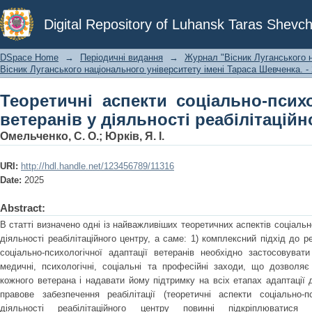
Теоретичні аспекти соціально-психол
Digital Repository of Luhansk Taras Shevch
реабілітаційного центру
DSpace Home
→
Періодичні видання
→
Журнал "Вісник Луганського н
Вісник Луганського національного університету імені Тараса Шевченка. - 
Теоретичні аспекти соціально-психо
ветеранів у діяльності реабілітаційн
Омельченко, С. О.
;
Юрків, Я. І.
URI:
http://hdl.handle.net/123456789/11316
Date:
2025
Abstract:
В статті визначено одні із найважливіших теоретичних аспектів соціально
діяльності реабілітаційного центру, а саме: 1) комплексний підхід до ре
соціально-психологічної адаптації ветеранів необхідно застосовуват
медичні, психологічні, соціальні та професійні заходи, що дозволяє
кожного ветерана і надавати йому підтримку на всіх етапах адаптації д
правове забезпечення реабілітації (теоретичні аспекти соціально-п
діяльності реабілітаційного центру повинні підкріплюватися 