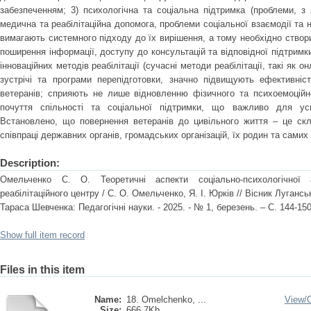
забезпеченням; 3) психологічна та соціальна підтримка (проблеми, з 
медична та реабілітаційна допомога, проблеми соціальної взаємодії та 
вимагають системного підходу до їх вирішення, а тому необхідно створи
поширення інформації, доступу до консультацій та відповідної підтримки 
інноваційних методів реабілітації (сучасні методи реабілітації, такі як о
зустрічі та програми перепідготовки, значно підвищують ефективність
ветеранів; сприяють не лише відновленню фізичного та психоемоційн
почуття спільності та соціальної підтримки, що важливо для успі
Встановлено, що повернення ветеранів до цивільного життя – це скл
співпраці державних органів, громадських організацій, їх родин та самих 
Description:
Омельченко С. О. Теоретичні аспекти соціально-психологічної а
реабілітаційного центру / С. О. Омельченко, Я. І. Юрків // Вісник Лугансь
Тараса Шевченка: Педагогічні науки. - 2025. - № 1, березень. – С. 144-150
Show full item record
Files in this item
Name:
18. Omelchenko, ...
View/
Size:
666.7Kb