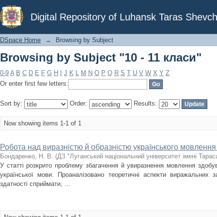
Browsing by Subject "10 - 11 класи"
Digital Repository of Luhansk Taras Shevch
DSpace Home
→
Browsing by Subject
Browsing by Subject "10 - 11 класи"
0-9
A
B
C
D
E
F
G
H
I
J
K
L
M
N
O
P
Q
R
S
T
U
V
W
X
Y
Z
Or enter first few letters:
Sort by:
Order:
Results:
Now showing items 1-1 of 1
Робота над виразністю й образністю українського мовлення
Бондаренко, Н. В.
(
ДЗ "Луганський національний університет імені Тара
У статті розкрито проблему збагачення й увиразнення мовлення здобу
української мови. Проаналізовано теоретичні аспекти виражальних 
здатності сприймати, ...