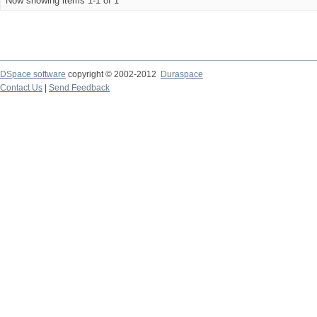
Now showing items 1-1 of 1
DSpace software
copyright © 2002-2012
Duraspace
Contact Us
|
Send Feedback