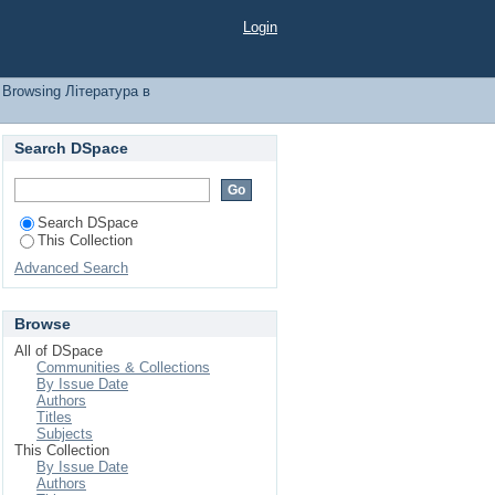
bject
Login
Browsing Література в
Search DSpace
Search DSpace
This Collection
Advanced Search
Browse
All of DSpace
Communities & Collections
By Issue Date
Authors
Titles
Subjects
This Collection
By Issue Date
Authors