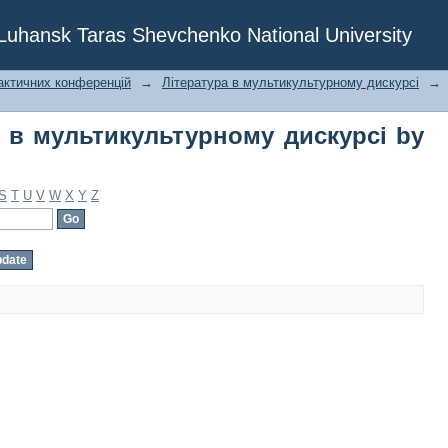
 в мультикультурному дискурсі by Su
f Luhansk Taras Shevchenko National University
актичних конференцій
→
Література в мультикультурному дискурсі
→
а в мультикультурному дискурсі by
S
T
U
V
W
X
Y
Z