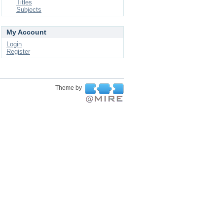
Titles
Subjects
My Account
Login
Register
Theme by