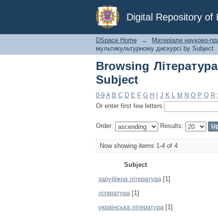
Browsing Література
Digital Repository o
DSpace Home
→
Матеріали науково-пр
мультикультурному дискурсі by Subject
Browsing Літератур
Subject
0-9
A
B
C
D
E
F
G
H
I
J
K
L
M
N
O
P
Q
R
Or enter first few letters:
Order:
Results:
Now showing items 1-4 of 4
Subject
зарубіжна література
[1]
література
[1]
українська література
[1]