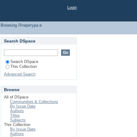
bject
Login
Browsing Література в
Search DSpace
Search DSpace
This Collection
Advanced Search
Browse
All of DSpace
Communities & Collections
By Issue Date
Authors
Titles
Subjects
This Collection
By Issue Date
Authors