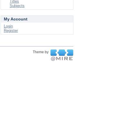
Titles
Subjects
My Account
Login
Register
Theme by