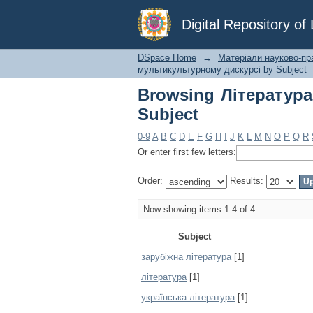
Browsing Література
Digital Repository o
DSpace Home
→
Матеріали науково-пр
мультикультурному дискурсі by Subject
Browsing Літератур
Subject
0-9
A
B
C
D
E
F
G
H
I
J
K
L
M
N
O
P
Q
R
Or enter first few letters:
Order:
Results:
Now showing items 1-4 of 4
Subject
зарубіжна література
[1]
література
[1]
українська література
[1]