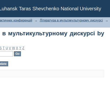
 в мультикультурному дискурсі by Su
f Luhansk Taras Shevchenko National University
актичних конференцій
→
Література в мультикультурному дискурсі
→
а в мультикультурному дискурсі by
S
T
U
V
W
X
Y
Z