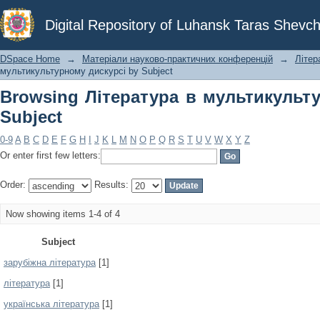
Browsing Література в мультикульту
Digital Repository of Luhansk Taras Shevch
DSpace Home
→
Матеріали науково-практичних конференцій
→
Літер
мультикультурному дискурсі by Subject
Browsing Література в мультикульт
Subject
0-9
A
B
C
D
E
F
G
H
I
J
K
L
M
N
O
P
Q
R
S
T
U
V
W
X
Y
Z
Or enter first few letters:
Order:
Results:
Now showing items 1-4 of 4
Subject
зарубіжна література
[1]
література
[1]
українська література
[1]