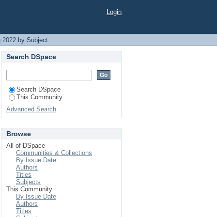
ної держави"
Login
 2022 by Subject
Search DSpace
Search DSpace
This Community
Advanced Search
Browse
All of DSpace
Communities & Collections
By Issue Date
Authors
Titles
Subjects
This Community
By Issue Date
Authors
Titles