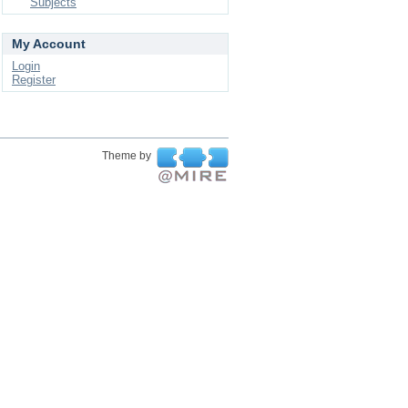
Subjects
My Account
Login
Register
Theme by