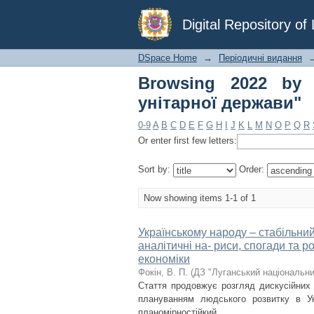
Browsing 2022 by Su
Digital Repository o
DSpace Home
→
Періодичні видання
Browsing 2022 by 
унітарної держави"
0-9
A
B
C
D
E
F
G
H
I
J
K
L
M
N
O
P
Q
R
Or enter first few letters:
Sort by:
Order:
Now showing items 1-1 of 1
Українському народу – стабільний
аналітичні на- риси, спогади та р
економіки
Фокін, В. П.
(
ДЗ "Луганський національни
Стаття продовжує розгляд дискусійних 
плануванням людського розвитку в Ук
планомірностійкий ...