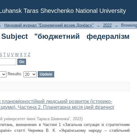
bject "бюджетний федералізм унітар
f Luhansk Taras Shevchenko National University
→
Науковий журнал "Економічний вісник Донбасу"
→
2022
→
Browsing
Subject "бюджетний федералізм
S
T
U
V
W
X
Y
Z
Results:
 планомірностійкий людський розвиток (історико-
оздуми). Частина 2. Планетарна місія ідей фізичної
й університет імені Тараса Шевченка"
,
2022
)
питань, визначених в Частині 1 «Загальна ситуація зі стратегічним
раїні» статті Черняка В. К. «Українському народу – стабільний