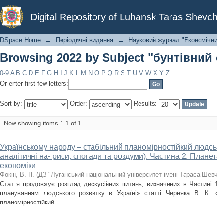
Browsing 2022 by Subject "бунтівний
Digital Repository of Luhansk Taras Shevch
DSpace Home
→
Періодичні видання
→
Науковий журнал "Економічни
Browsing 2022 by Subject "бунтівний
0-9
A
B
C
D
E
F
G
H
I
J
K
L
M
N
O
P
Q
R
S
T
U
V
W
X
Y
Z
Or enter first few letters:
Sort by:
Order:
Results:
Now showing items 1-1 of 1
Українському народу – стабільний планомірностійкий людськ
аналітичні на- риси, спогади та роздуми). Частина 2. Планет
економіки
Фокін, В. П.
(
ДЗ "Луганський національний університет імені Тараса Шев
Стаття продовжує розгляд дискусійних питань, визначених в Частині 1
плануванням людського розвитку в Україні» статті Черняка В. К. 
планомірностійкий ...