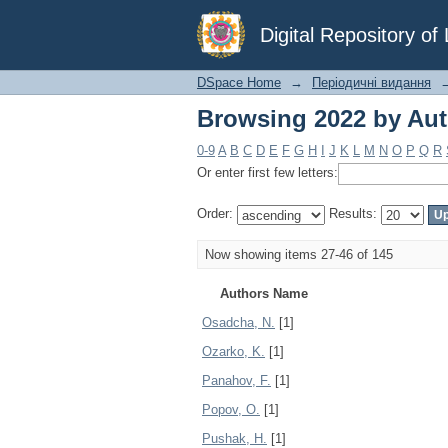
Browsing 2022 by Au
Digital Repository o
DSpace Home
→
Періодичні видання
Browsing 2022 by Au
0-9
A
B
C
D
E
F
G
H
I
J
K
L
M
N
O
P
Q
R
Or enter first few letters:
Order:
Results:
Now showing items 27-46 of 145
Authors Name
Osadcha, N.
[1]
Ozarko, K.
[1]
Panahov, F.
[1]
Popov, О.
[1]
Pushak, H.
[1]