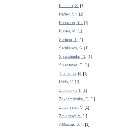
Pіletska, S.
[1]
Rafiev, Sh.
[1]
Rohozian, Yu.
[1]
Ruban, М.
[1]
Serbina, T.
[1]
Serhiienko, S.
[1]
Shevchenko, N.
[1]
Shukurova, E.
[1]
Trushkina, N.
[1]
Utkin, V.
[1]
Zablodska, I.
[1]
Zakharchenko, O.
[1]
Zatyshniak, V.
[1]
Zaverbnyj, A.
[1]
Аббасов, В. Г.
[1]