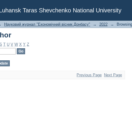
thor
f Luhansk Taras Shevchenko National University
→
Науковий журнал "Економічний вісник Донбасу"
→
2022
→
Browsing
thor
S
T
U
V
W
X
Y
Z
Previous Page
Next Page