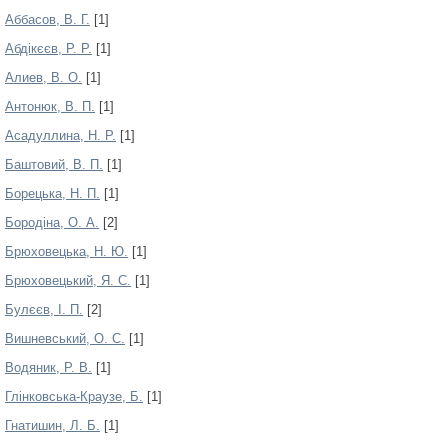
Аббасов, В. Г.
[1]
Абдікєєв, Р. Р.
[1]
Алиев, В. О.
[1]
Антонюк, В. П.
[1]
Асадуллина, Н. Р.
[1]
Баштовий, В. П.
[1]
Борецька, Н. П.
[1]
Бородіна, О. А.
[2]
Брюховецька, Н. Ю.
[1]
Брюховецький, Я. С.
[1]
Булєєв, І. П.
[2]
Вишневський, О. С.
[1]
Водяник, Р. В.
[1]
Глінковська-Краузе, Б.
[1]
Гнатишин, Л. Б.
[1]