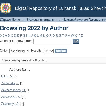
Browsing 2022 by Author
Digital Repository of Luhansk Taras Shevch
DSpace Home
→
Періодичні видання
→
Науковий журнал "Економічни
Browsing 2022 by Author
0-9
A
B
C
D
E
F
G
H
I
J
K
L
M
N
O
P
Q
R
S
T
U
V
W
X
Y
Z
Or enter first few letters:
Order:
Results:
Now showing items 41-60 of 145
Authors Name
Utkin, V.
[1]
Zablodska, I.
[1]
Zakharchenko, O.
[1]
Zatyshniak, V.
[1]
Zaverbnyj, A.
[1]