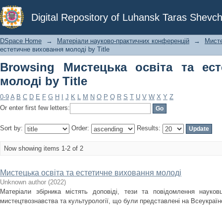
Browsing Мистецька освіта та естети
Digital Repository of Luhansk Taras Shevch
DSpace Home
→
Матеріали науково-практичних конференцій
→
Мисте
естетичне виховання молоді by Title
Browsing Мистецька освіта та ес
молоді by Title
0-9
A
B
C
D
E
F
G
H
I
J
K
L
M
N
O
P
Q
R
S
T
U
V
W
X
Y
Z
Or enter first few letters:
Sort by:
Order:
Results:
Now showing items 1-2 of 2
Мистецька освіта та естетичне виховання молоді
Unknown author
(
2022
)
Матеріали збірника містять доповіді, тези та повідомлення науковц
мистецтвознавства та культурології, що були представлені на Всеукраїнсь