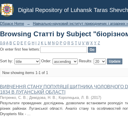
Browsing Статті by Subject "біорізно
Digital Repository of Luhansk Taras Shevch
DSpace Home
→
Навчально-науковий інститут природничих і аграрних 
Browsing Статті by Subject "біорізно
0-9
A
B
C
D
E
F
G
H
I
J
K
L
M
N
O
P
Q
R
S
T
U
V
W
X
Y
Z
Or enter first few letters:
Sort by:
Order:
Results:
Now showing items 1-1 of 1
ВИВЧЕННЯ СТАНУ ПОПУЛЯЦІЇ ЩИТНИКА ЧОЛОВІЧОГО Dryopteri
1834 В ЛУГАНСЬКІЙ ОБЛАСТІ
Петренко, С. В.
;
Демідова, Н. В.
;
Королецька, Л. В.
(
2017
)
Результати проведених досліджень дозволили встановити розподіл ти
різних районах Луганської області. Аналіз стану та особливостей поп
Dryopteris filix - ...