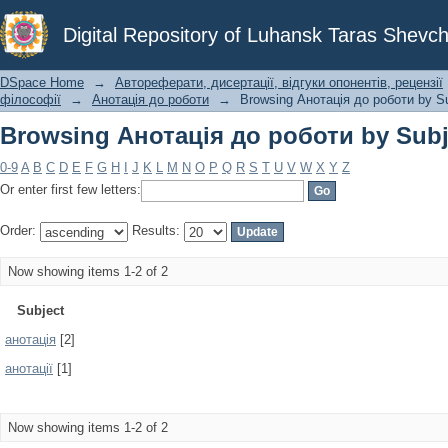
Browsing Анотація до роботи by Subj
Digital Repository of Luhansk Taras Shevch
DSpace Home
→
Автореферати, дисертації, відгуки опонентів, рецензії
філософії
→
Анотація до роботи
→
Browsing Анотація до роботи by S
Browsing Анотація до роботи by Subj
0-9
A
B
C
D
E
F
G
H
I
J
K
L
M
N
O
P
Q
R
S
T
U
V
W
X
Y
Z
Or enter first few letters:
Order:
Results:
Now showing items 1-2 of 2
Subject
анотація
[2]
анотації
[1]
Now showing items 1-2 of 2