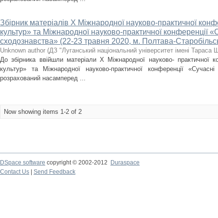
Збірник матеріалів X Міжнародної науково-практичної конфе
культур» та Міжнародної науково-практичної конференції «С
сходознавства» (22-23 травня 2020, м. Полтава-Старобільс
Unknown author
(
ДЗ "Луганський національний університет імені Тараса 
До збірника ввійшли матеріали X Міжнародної науково- практичної ко
культур» та Міжнародної науково-практичної конференції «Сучасні 
розрахований насамперед ...
Now showing items 1-2 of 2
DSpace software
copyright © 2002-2012
Duraspace
Contact Us
|
Send Feedback