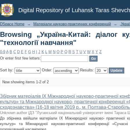
Browsing „Україна-Китай: діалог куль
Digital Repository of Luhansk Taras Shevch
DSpace Home
→
Матеріали науково-практичних конференцій
→
„Укра
Browsing „Україна-Китай: діалог к
"технології навчання"
0-9
A
B
C
D
E
F
G
H
I
J
K
L
M
N
O
P
Q
R
S
T
U
V
W
X
Y
Z
Or enter first few letters:
Sort by:
Order:
Results:
Now showing items 1-2 of 2
Збірник матеріалів IX Міжнародної науково-практичної конф
культур» та Міжнародної науково- практичної конференції «
сходознавства» (16-18 квітня 2019 р., м. Полтава-Старобіль
Unknown author
(
ДЗ "Луганський національний університет імені Тараса 
До збірника ввійшли матеріали IX Міжнародної науково- практичної ко
культур» та Міжнародної науково-практичної конференції «Сучасні 
розрахований насамперед ...