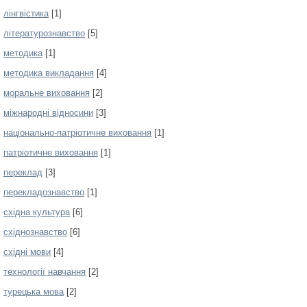
лінгвістика
[1]
літературознавство
[5]
методика
[1]
методика викладання
[4]
моральне виховання
[2]
міжнародні відносини
[3]
національно-патріотичне виховання
[1]
патріотичне виховання
[1]
переклад
[3]
перекладознавство
[1]
східна культура
[6]
східнознавство
[6]
східні мови
[4]
технології навчання
[2]
турецька мова
[2]