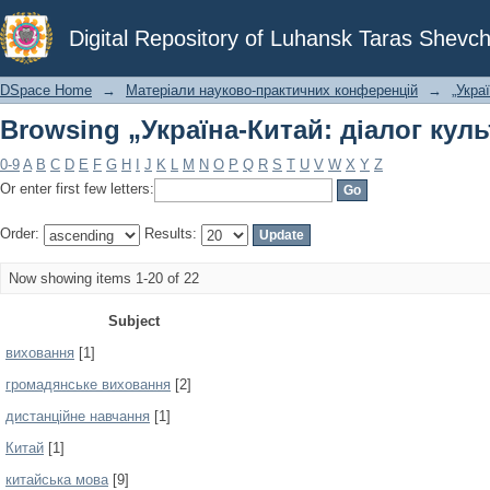
Browsing „Україна-Китай: діалог куль
Digital Repository of Luhansk Taras Shevch
DSpace Home
→
Матеріали науково-практичних конференцій
→
„Укра
Browsing „Україна-Китай: діалог куль
0-9
A
B
C
D
E
F
G
H
I
J
K
L
M
N
O
P
Q
R
S
T
U
V
W
X
Y
Z
Or enter first few letters:
Order:
Results:
Now showing items 1-20 of 22
Subject
виховання
[1]
громадянське виховання
[2]
дистанційне навчання
[1]
Китай
[1]
китайська мова
[9]