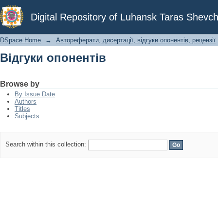
Відгуки опонентів
Digital Repository of Luhansk Taras Shevch
DSpace Home
→
Автореферати, дисертації, відгуки опонентів, рецензії
Відгуки опонентів
Browse by
By Issue Date
Authors
Titles
Subjects
Search within this collection: