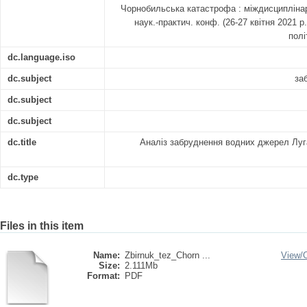
Чорнобильська катастрофа : міждисциплінар
наук.-практич. конф. (26-27 квітня 2021 р.
полі
dc.language.iso
dc.subject
за
dc.subject
dc.subject
dc.title
Аналіз забруднення водних джерел Луг
dc.type
Files in this item
Name:
Zbirnuk_tez_Chorn ...
View/
Size:
2.111Mb
Format:
PDF