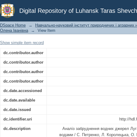
Аналіз забруднення водних джерел 
Digital Repository of Luhansk Taras Shevch
DSpace Home
→
Навчально-науковий інститут природничих і аграрних 
Олена Іванівна
→
View Item
Show simple item record
dc.contributor.author
dc.contributor.author
dc.contributor.author
dc.contributor.author
dc.date.accessioned
dc.date.available
dc.date.issued
dc.identifier.uri
http://hd
dc.description
Аналіз забруднення водних джерел Луг
водами / С. Петренко, Л. Королецька, О.