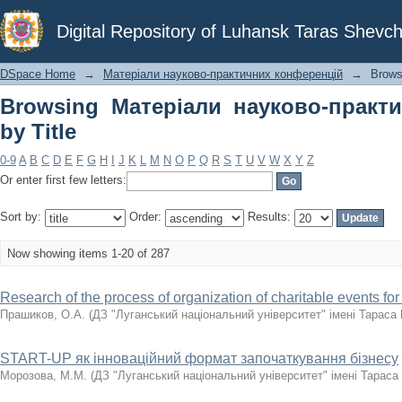
Browsing Матеріали науково-практич
Digital Repository of Luhansk Taras Shevch
DSpace Home
→
Матеріали науково-практичних конференцій
→
Brows
Browsing Матеріали науково-практ
by Title
0-9
A
B
C
D
E
F
G
H
I
J
K
L
M
N
O
P
Q
R
S
T
U
V
W
X
Y
Z
Or enter first few letters:
Sort by:
Order:
Results:
Now showing items 1-20 of 287
Research of the process of organization of charitable events fo
Прашиков, О.А.
(
ДЗ "Луганський національний університет" імені Тараса
START-UP як інноваційний формат започаткування бізнесу
Морозова, М.М.
(
ДЗ "Луганський національний університет" імені Тарас