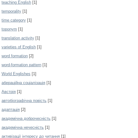
teaching English
[1]
temporality
[1]
time category
[1]
toponym
[1]
translation activity
[1]
varieties of English
[1]
word formation
[2]
word-formation pattern
[1]
World Englishes
[1]
абераційна соціалізація
[1]
Австрія
[1]
автобіографічна повість
[1]
адаптація
[2]
академічна доброчесність
[1]
академічна нечесність
[1]
активізації інтересу до читання
[1]