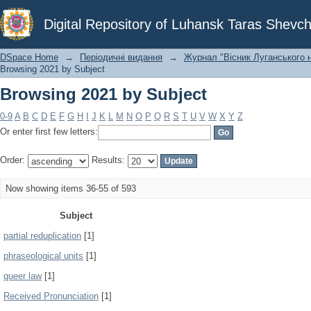
Browsing 2021 by Subject
Digital Repository of Luhansk Taras Shevch
DSpace Home
→
Періодичні видання
→
Журнал "Вісник Луганського н
Browsing 2021 by Subject
Browsing 2021 by Subject
0-9
A
B
C
D
E
F
G
H
I
J
K
L
M
N
O
P
Q
R
S
T
U
V
W
X
Y
Z
Or enter first few letters:
Order:
Results:
Now showing items 36-55 of 593
Subject
partial reduplication
[1]
phraseological units
[1]
queer law
[1]
Received Pronunciation
[1]