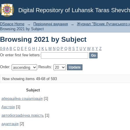
Browsing 2021 by Subject
Digital Repository of Luhansk Taras Shevch
DSpace Home
→
Періодичні видання
→
Журнал "Вісник Луганського н
Browsing 2021 by Subject
Browsing 2021 by Subject
0-9
A
B
C
D
E
F
G
H
I
J
K
L
M
N
O
P
Q
R
S
T
U
V
W
X
Y
Z
Or enter first few letters:
Order:
Results:
Now showing items 49-68 of 593
Subject
абераційна соціалізація
[1]
Австрія
[1]
автобіографічна повість
[1]
адаптація
[2]