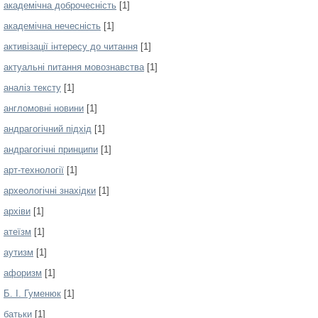
академічна доброчесність
[1]
академічна нечесність
[1]
активізації інтересу до читання
[1]
актуальні питання мовознавства
[1]
аналіз тексту
[1]
англомовні новини
[1]
андрагогічний підхід
[1]
андрагогічні принципи
[1]
арт-технології
[1]
археологічні знахідки
[1]
архіви
[1]
атеїзм
[1]
аутизм
[1]
афоризм
[1]
Б. І. Гуменюк
[1]
батьки
[1]