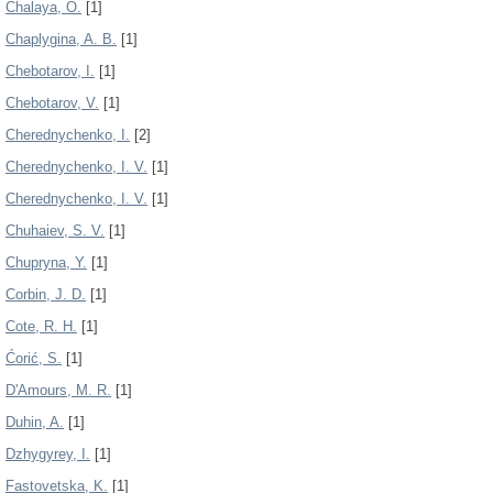
Chalaya, O.
[1]
Chaplygina, A. B.
[1]
Chebotarov, I.
[1]
Chebotarov, V.
[1]
Cherednychenko, I.
[2]
Cherednychenko, I. V.
[1]
Cherеdnychenko, I. V.
[1]
Chuhaiev, S. V.
[1]
Chupryna, Y.
[1]
Corbin, J. D.
[1]
Cote, R. H.
[1]
Ćorić, S.
[1]
D'Amours, M. R.
[1]
Duhin, A.
[1]
Dzhygyrey, I.
[1]
Fastovetska, K.
[1]