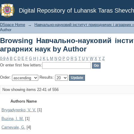
Browsing Навчально-науковий інс
Digital Repository of Luhansk Taras Shevch
Author
DSpace Home
→
Навчально-науковий інститут природничих і аграрних 
Author
Browsing Навчально-науковий інсти
аграрних наук by Author
0-9
A
B
C
D
E
F
G
H
I
J
K
L
M
N
O
P
Q
R
S
T
U
V
W
X
Y
Z
Or enter first few letters:
Order:
Results:
Now showing items 22-41 of 556
Authors Name
Brygadyrenko, V. V.
[1]
Buzina, I. M.
[1]
Carnevale, G.
[4]