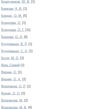
Безрученков, Ю. В.
[1]
Березан, К. В.
[1]
Биндас, О. М.
[5]
Бледнова, О.
[1]
Бледнова, О. Г.
[11]
Борзова, О. Д.
[6]
Будурацька, В. Р.
[1]
Будурацька, С. А.
[1]
Бєлік, М. О.
[2]
Вень Сюмей
[1]
Верник, О.
[1]
Верник, О. А.
[2]
Воропаєва, О. Р.
[1]
Вєрнік, О. О.
[2]
Вєрємєєва, М.
[2]
Вєрємєєва, М. В.
[6]