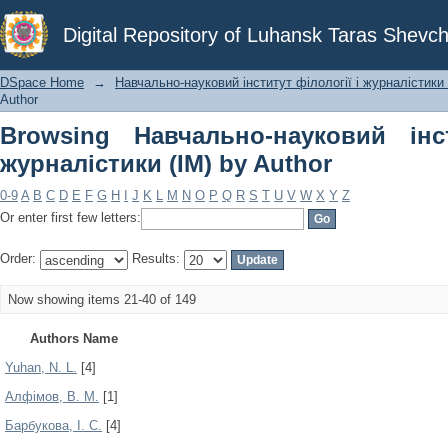
Browsing Навчально-науковий інститу
Digital Repository of Luhansk Taras Shevch
DSpace Home
→
Навчально-науковий інститут філології і журналістики 
Author
Browsing Навчально-науковий інс
журналістики (ІМ) by Author
0-9
A
B
C
D
E
F
G
H
I
J
K
L
M
N
O
P
Q
R
S
T
U
V
W
X
Y
Z
Or enter first few letters:
Order:
Results:
Now showing items 21-40 of 149
Authors Name
Yuhan, N. L.
[4]
Алфімов, В. М.
[1]
Барбукова, І. С.
[4]