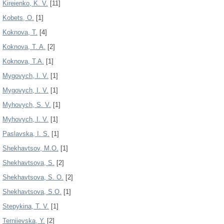
Kireienko, K. V.
[11]
Kobets, O.
[1]
Koknova, T.
[4]
Koknova, T. A.
[2]
Koknova, T.A.
[1]
Mygovych, I. V.
[1]
Mygovych, І. V.
[1]
Myhovych, S. V.
[1]
Myhovych, І. V.
[1]
Paslavska, I. S.
[1]
Shekhavtsov, M.O.
[1]
Shekhavtsova, S.
[2]
Shekhavtsova, S. O.
[2]
Shekhavtsova, S.O.
[1]
Stepykina, T. V.
[1]
Terniievska, Y.
[2]