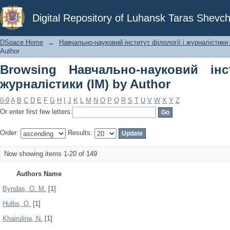
Browsing Навчально-науковий інститу
Digital Repository of Luhansk Taras Shevch
DSpace Home
→
Навчально-науковий інститут філології і журналістики 
Author
Browsing Навчально-науковий інс
журналістики (ІМ) by Author
0-9
A
B
C
D
E
F
G
H
I
J
K
L
M
N
O
P
Q
R
S
T
U
V
W
X
Y
Z
Or enter first few letters:
Order:
Results:
Now showing items 1-20 of 149
Authors Name
Byndas, O. M.
[1]
Hulbs, О.
[1]
Khairulina, N.
[1]