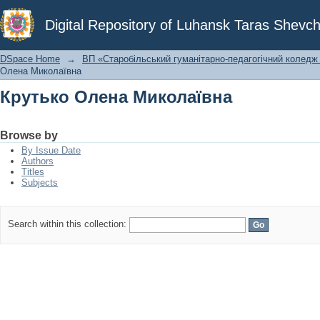
Крутько Олена Миколаївна
Digital Repository of Luhansk Taras Shevch
DSpace Home
→
ВП «Старобільський гуманітарно-педагогічний коледж 
Олена Миколаївна
Крутько Олена Миколаївна
Browse by
By Issue Date
Authors
Titles
Subjects
Search within this collection: