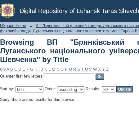
Browsing ВП "Брянківський фахов
Digital Repository of Luhansk Taras Shevch
університету імені Тараса Шевченка" 
DSpace Home
→
ВП "Брянківський фаховий коледж Луганського націон
фаховий коледж Луганського національного університету імені Тараса Ше
Browsing ВП "Брянківський 
Луганського національного універс
Шевченка" by Title
0-9
A
B
C
D
E
F
G
H
I
J
K
L
M
N
O
P
Q
R
S
T
U
V
W
X
Y
Z
Or enter first few letters:
Sort by:
Order:
Results:
Sorry, there are no results for this browse.