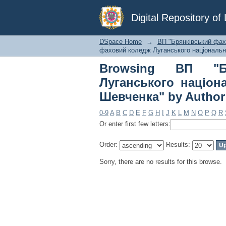
Browsing ВП "Брян
Digital Repository o
університету імені 
DSpace Home
→
ВП "Брянківський фах
фаховий коледж Луганського національно
Browsing ВП "Б
Луганського націон
Шевченка" by Author
0-9
A
B
C
D
E
F
G
H
I
J
K
L
M
N
O
P
Q
R
Or enter first few letters:
Order:
Results:
Sorry, there are no results for this browse.