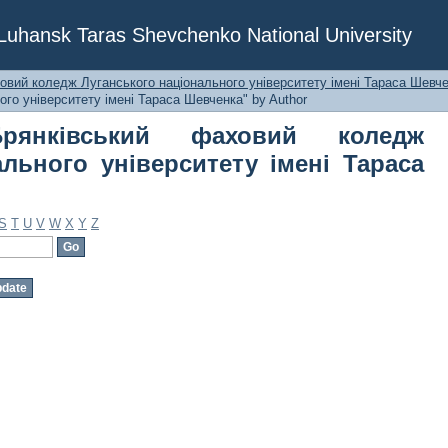
ківський фаховий коледж Лугансь
f Luhansk Taras Shevchenko National University
Тараса Шевченка" by Author
овий коледж Луганського національного університету імені Тараса Шевче
го університету імені Тараса Шевченка" by Author
рянківський фаховий коледж
ального університету імені Тараса
S
T
U
V
W
X
Y
Z