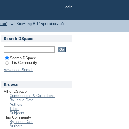
кого національного
Login
нка"
→
Browsing ВП "Брянківський
Search DSpace
Search DSpace
This Community
Advanced Search
Browse
All of DSpace
Communities & Collections
By Issue Date
Authors
Titles
Subjects
This Community
By Issue Date
Authors