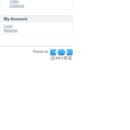
Titles
Subjects
My Account
Login
Register
Theme by