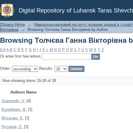
Browsing Толчєва Ганна Вікторівна b
Digital Repository of Luhansk Taras Shevch
DSpace Home
→
Навчально-науковий інститут охорони здоров’я і спорт
Вікторівна
→
Browsing Толчєва Ганна Вікторівна by Author
Browsing Толчєва Ганна Вікторівна b
0-9
A
B
C
D
E
F
G
H
I
J
K
L
M
N
O
P
Q
R
S
T
U
V
W
X
Y
Z
Or enter first few letters:
Order:
Results:
Now showing items 15-28 of 28
Authors Name
Zhamardiy, V.
[4]
Колибенко, В.
[1]
Мусієнко, К.
[1]
Нусанов, Є.
[1]