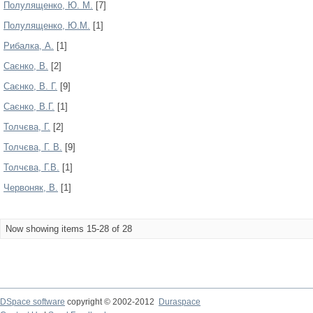
Полулященко, Ю. М.
[7]
Полулященко, Ю.М.
[1]
Рибалка, А.
[1]
Саєнко, В.
[2]
Саєнко, В. Г.
[9]
Саєнко, В.Г.
[1]
Толчєва, Г.
[2]
Толчєва, Г. В.
[9]
Толчєва, Г.В.
[1]
Червоняк, В.
[1]
Now showing items 15-28 of 28
DSpace software
copyright © 2002-2012
Duraspace