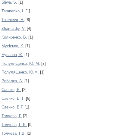
Sliwa, S.
[1]
Taranenko, I.
[1]
Tolchieva, H.
[8]
Zhamardiy, V.
[4]
Колибенко, В.
[1]
Мусієнко, К.
[1]
Нусанов, Є.
[1]
Полулященко, Ю. М.
[7]
Полулященко, Ю.М.
[1]
Рибалка, А.
[1]
Саєнко, В.
[2]
Саєнко, В. Г.
[9]
Саєнко, В.Г.
[1]
Толчєва, Г.
[2]
Толчєва, Г. В.
[9]
Толчєва, Г.В.
[1]