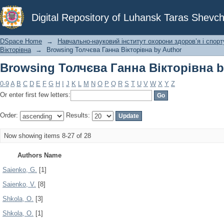
Browsing Толчєва Ганна Вікторівна b
Digital Repository of Luhansk Taras Shevch
DSpace Home
→
Навчально-науковий інститут охорони здоров’я і спорт
Вікторівна
→
Browsing Толчєва Ганна Вікторівна by Author
Browsing Толчєва Ганна Вікторівна b
0-9
A
B
C
D
E
F
G
H
I
J
K
L
M
N
O
P
Q
R
S
T
U
V
W
X
Y
Z
Or enter first few letters:
Order:
Results:
Now showing items 8-27 of 28
Authors Name
Saienko, G.
[1]
Saienko, V.
[8]
Shkola, O.
[3]
Shkola, О.
[1]