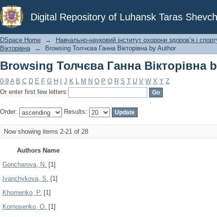
Browsing Толчєва Ганна Вікторівна b
Digital Repository of Luhansk Taras Shevch
DSpace Home
→
Навчально-науковий інститут охорони здоров’я і спорт
Вікторівна
→
Browsing Толчєва Ганна Вікторівна by Author
Browsing Толчєва Ганна Вікторівна b
0-9
A
B
C
D
E
F
G
H
I
J
K
L
M
N
O
P
Q
R
S
T
U
V
W
X
Y
Z
Or enter first few letters:
Order:
Results:
Now showing items 2-21 of 28
Authors Name
Goncharova, N.
[1]
Ivanchykova, S.
[1]
Khomenko, P.
[1]
Kornosenko, O.
[1]