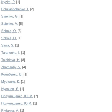
Kyzim, P.
[1]
Poluliashchenko, I.
[2]
Saienko, G.
[1]
Saienko, V.
[8]
Shkola, O.
[3]
Shkola, О.
[1]
Sliwa, S.
[1]
Taranenko, I.
[1]
Tolchieva, H.
[8]
Zhamardiy, V.
[4]
Колибенко, В.
[1]
Мусієнко, К.
[1]
Нусанов, Є.
[1]
Полулященко, Ю. М.
[7]
Полулященко, Ю.М.
[1]
Рибалка, А.
[1]