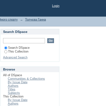
Login
йного спорту
→
Толчєва Ганна
Search DSpace
Search DSpace
This Collection
Advanced Search
Browse
All of DSpace
Communities & Collections
By Issue Date
Authors
Titles
Subjects
This Collection
By Issue Date
Authors