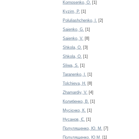
Kornosenko, O.
[1]
Kyzim, P.
[1]
Poluliashchenko, I.
[2]
Saienko, G.
[1]
Saienko, V.
[8]
Shkola, O.
[3]
Shkola, О.
[1]
Sliwa, S.
[1]
Taranenko, I.
[1]
Tolchieva, H.
[8]
Zhamardiy, V.
[4]
Колибенко, В.
[1]
Мусієнко, К.
[1]
Нусанов, Є.
[1]
Полулященко, Ю. М.
[7]
Полулященко, Ю.М.
[1]