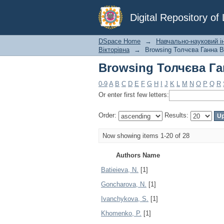
Browsing Толчєва Га
Digital Repository o
DSpace Home
→
Навчально-науковий ін
Вікторівна
→
Browsing Толчєва Ганна Ві
Browsing Толчєва Га
0-9
A
B
C
D
E
F
G
H
I
J
K
L
M
N
O
P
Q
R
Or enter first few letters:
Order:
Results:
Now showing items 1-20 of 28
Authors Name
Batieieva, N.
[1]
Goncharova, N.
[1]
Ivanchykova, S.
[1]
Khomenko, P.
[1]