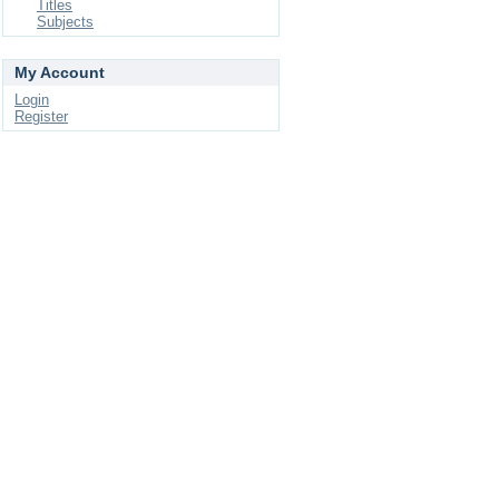
Titles
Subjects
My Account
Login
Register