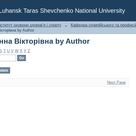
нна Вікторівна by Author
f Luhansk Taras Shevchenko National University
ститут охорони здоров’я і спорту
→
Кафедра олімпійського та професі
кторівна by Author
нна Вікторівна by Author
S
T
U
V
W
X
Y
Z
Next Page