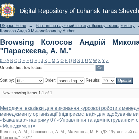
Browsing Колосов Андрій Миколайови
Digital Repository of Luhansk Taras Shevch
DSpace Home
→
Навчально-науковий інститут бізнесу і менеджменту
Колосов Андрій Миколайович by Author
Browsing Колосов Андрій Микол
"Параскєєва, А. М."
0-9
A
B
C
D
E
F
G
H
I
J
K
L
M
N
O
P
Q
R
S
T
U
V
W
X
Y
Z
Or enter first few letters:
Sort by:
Order:
Results:
Now showing items 1-1 of 1
Методичні вказівки для виконання курсової роботи з мене
менеджменту організації (підприємства)» для здобувачів вищ
«Бакалавр» напряму 07 «Управління та адміністрування» с
«Менеджмент»
Колосов, А. М.
;
Параскєєва, А. М.
;
Матушкіна, М. В.
(
ДЗ "Луганський нац
Шевченка"
,
2021
)