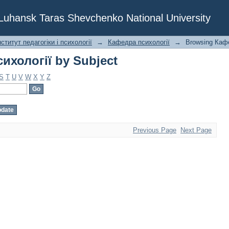
ихології by Subject
f Luhansk Taras Shevchenko National University
ститут педагогіки і психології
→
Кафедра психології
→
Browsing Кафе
ихології by Subject
S
T
U
V
W
X
Y
Z
Previous Page
Next Page