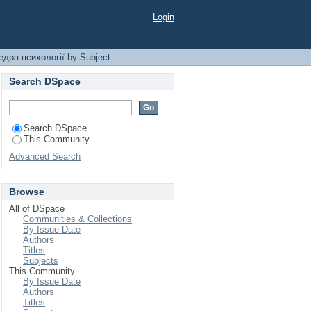
Login
дра психології by Subject
Search DSpace
Search DSpace
This Community
Advanced Search
Browse
All of DSpace
Communities & Collections
By Issue Date
Authors
Titles
Subjects
This Community
By Issue Date
Authors
Titles