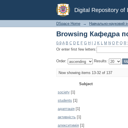
Browsing Кафедра пс
Digital Repository o
DSpace Home
→
Навчально-науковий ін
Browsing Кафедра пс
0-9
A
B
C
D
E
F
G
H
I
J
K
L
M
N
O
P
Q
R
Or enter first few letters:
Order:
Results:
Now showing items 13-32 of 137
Subject
society
[1]
students
[1]
адаптація
[1]
активність
[1]
алекситимія
[1]