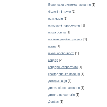
Болонська система навчання
[1]
біологічні науки
[1]
взаємодія
[1]
вимушені переселенці
[1]
вища освіта
[1]
вроінтеграційні процеси
[1]
війна
[1]
вікові особливості
[1]
гендер
[2]
гендерні стереотипи
[1]
громадянська позиція
[1]
детермінація
[1]
дистанційне навчання
[1]
дитяча психологія
[1]
Донбас
[1]