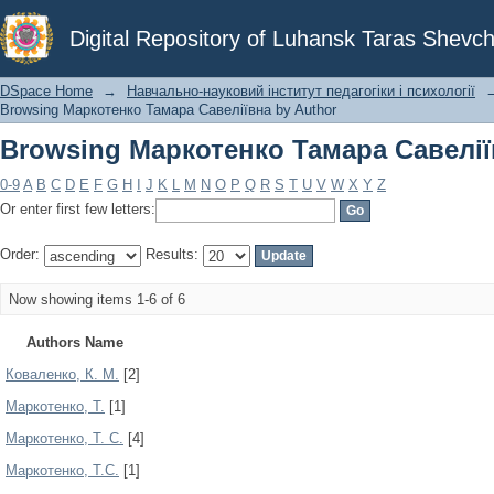
Browsing Маркотенко Тамара Савелії
Digital Repository of Luhansk Taras Shevch
DSpace Home
→
Навчально-науковий інститут педагогіки і психології
Browsing Маркотенко Тамара Савеліївна by Author
Browsing Маркотенко Тамара Савелії
0-9
A
B
C
D
E
F
G
H
I
J
K
L
M
N
O
P
Q
R
S
T
U
V
W
X
Y
Z
Or enter first few letters:
Order:
Results:
Now showing items 1-6 of 6
Authors Name
Коваленко, К. М.
[2]
Маркотенко, Т.
[1]
Маркотенко, Т. С.
[4]
Маркотенко, Т.С.
[1]