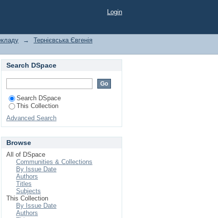
л"
Login
екладу
→
Тернієвська Євгенія
Search DSpace
Search DSpace
This Collection
Advanced Search
Browse
All of DSpace
Communities & Collections
By Issue Date
Authors
Titles
Subjects
This Collection
By Issue Date
Authors