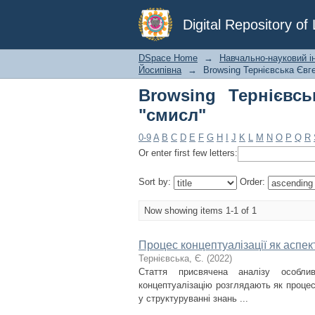
Browsing Тернієвськ
Digital Repository o
DSpace Home
→
Навчально-науковий ін
Йосипівна
→
Browsing Тернієвська Євге
Browsing Тернієвсь
"смисл"
0-9
A
B
C
D
E
F
G
H
I
J
K
L
M
N
O
P
Q
R
Or enter first few letters:
Sort by:
Order:
Now showing items 1-1 of 1
Процес концептуалізації як аспек
Тернієвська, Є.
(
2022
)
Стаття присвячена аналізу особлив
концептуалізацію розглядають як процес
у структуруванні знань ...