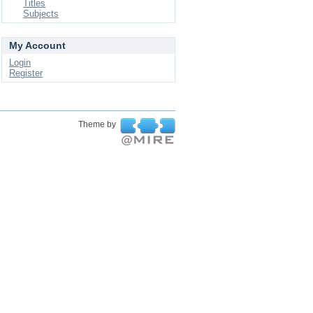
Titles
Subjects
My Account
Login
Register
Theme by