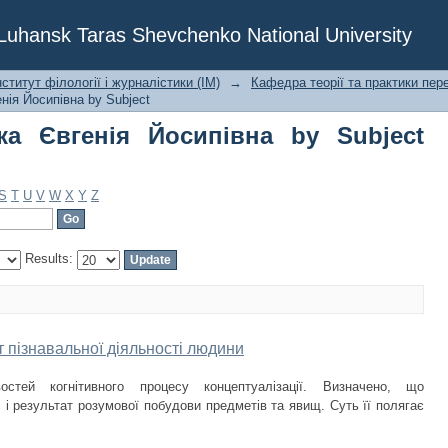
а Євгенія Йосипівна by Subject "смис
f Luhansk Taras Shevchenko National University
ститут філології і журналістики (ІМ)
→
Кафедра теорії та практики пер
нія Йосипівна by Subject
ка Євгенія Йосипівна by Subject
S
T
U
V
W
X
Y
Z
Results:
т пізнавальної діяльності людини
остей когнітивного процесу концептуалізації. Визначено, що
 і результат розумової побудови предметів та явищ. Суть її полягає