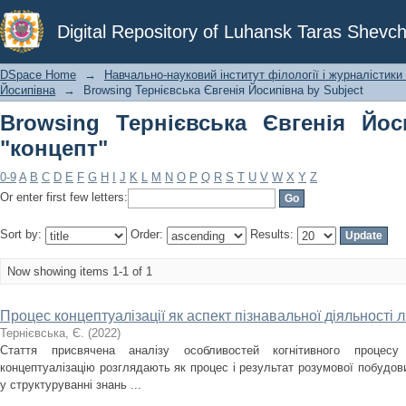
Browsing Тернієвська Євгенія Йосипі
Digital Repository of Luhansk Taras Shevch
DSpace Home
→
Навчально-науковий інститут філології і журналістики 
Йосипівна
→
Browsing Тернієвська Євгенія Йосипівна by Subject
Browsing Тернієвська Євгенія Йос
"концепт"
0-9
A
B
C
D
E
F
G
H
I
J
K
L
M
N
O
P
Q
R
S
T
U
V
W
X
Y
Z
Or enter first few letters:
Sort by:
Order:
Results:
Now showing items 1-1 of 1
Процес концептуалізації як аспект пізнавальної діяльності
Тернієвська, Є.
(
2022
)
Стаття присвячена аналізу особливостей когнітивного процесу 
концептуалізацію розглядають як процес і результат розумової побудови
у структуруванні знань ...