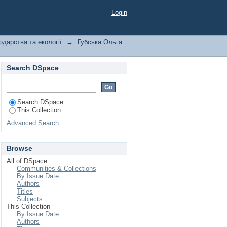
Login
дарства та екології
→
Губська Ольга
Search DSpace
Search DSpace
This Collection
Advanced Search
Browse
All of DSpace
Communities & Collections
By Issue Date
Authors
Titles
Subjects
This Collection
By Issue Date
Authors