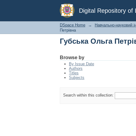
Губська Ольга Петрі
Digital Repository o
DSpace Home
→
Навчально-науковий ін
Петрівна
Губська Ольга Петрі
Browse by
By Issue Date
Authors
Titles
Subjects
Search within this collection: