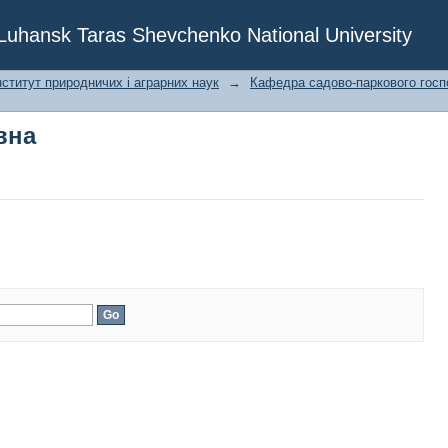
вна
f Luhansk Taras Shevchenko National University
ститут природничих і аграрних наук
→
Кафедра садово-паркового госпо
вна